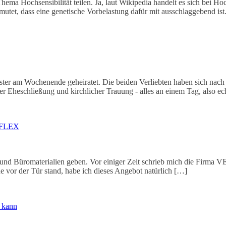
 Hochsensibilität teilen. Ja, laut Wikipedia handelt es sich bei Hoch
rmutet, dass eine genetische Vorbelastung dafür mit ausschlaggebend is
ester am Wochenende geheiratet. Die beiden Verliebten haben sich nac
icher Eheschließung und kirchlicher Trauung - alles an einem Tag, also 
LOFLEX
nd Büromaterialien geben. Vor einiger Zeit schrieb mich die Firma VE
e vor der Tür stand, habe ich dieses Angebot natürlich […]
 kann