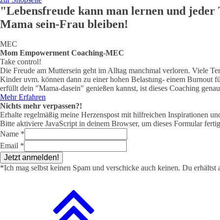
"Lebensfreude kann man lernen und jeder T
Mama sein-Frau bleiben!
MEC
Mom Empowerment Coaching-MEC
Take control!
Die Freude am Muttersein geht im Alltag manchmal verloren. Viele Te
Kinder uvm. können dann zu einer hohen Belastung- einem Burnout füh
erfüllt dein "Mama-dasein" genießen kannst, ist dieses Coaching genau 
Mehr Erfahren
Nichts mehr verpassen?!
Erhalte regelmäßig meine Herzenspost mit hilfreichen Inspirationen u
Bitte aktiviere JavaScript in deinem Browser, um dieses Formular fertig
Name
*
Email
*
Jetzt anmelden!
*Ich mag selbst keinen Spam und verschicke auch keinen. Du erhältst a