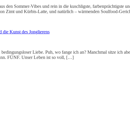
us den Sommer-Vibes und rein in die kuschligste, farbenprächtigste und 
n Zimt und Kürbis-Latte, und natürlich – wärmenden Soulfood-Gerich
d die Kunst des Jonglierens
bedingungsloser Liebe. Puh, wo fange ich an? Manchmal sitze ich aben
ann. FÜNF. Unser Leben ist so voll, […]