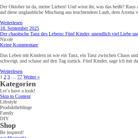
Der Oktober ist da, meine Lieben! Und wisst ihr, was das heißt? Raus a
auf diese unglaubliche Mischung aus leuchtendem Laub, dem Aroma vo
Weiterlesen
18. September 2025
Der chaotische Tanz des Lebens: Fünf Kinder, unendlich viel Liebe un
Nicole
Keine Kommentare
Das Leben mit Kindern ist wie ein Tanz, ein Tanz zwischen Chaos und 
schweigt, und schaue auf den Tag zurück. Fünf Kinder, sage ich mir d
Weiterlesen
1
2
3
…
77
Weiter »
Kategorien
Let`s have a look!
Skip to Content
Lifestyle
Produktlieblinge
Family
DIY
Shop
Be inspired!
zur Shopseite