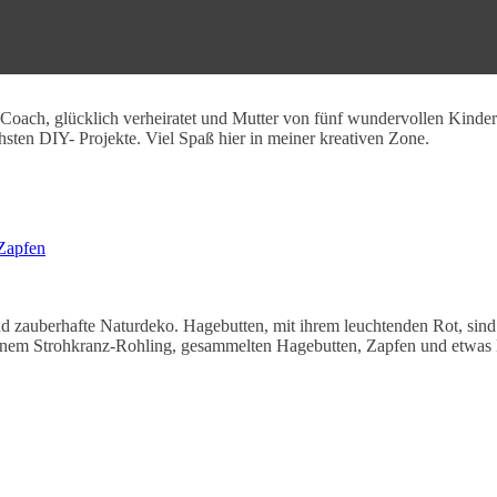
l Coach, glücklich verheiratet und Mutter von fünf wundervollen Kinde
chsten DIY- Projekte. Viel Spaß hier in meiner kreativen Zone.
 Zapfen
 zauberhafte Naturdeko. Hagebutten, mit ihrem leuchtenden Rot, sind fü
it einem Strohkranz-Rohling, gesammelten Hagebutten, Zapfen und etwas