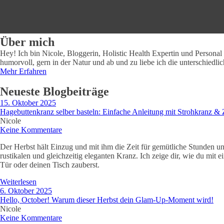
Über mich
Hey! Ich bin Nicole, Bloggerin, Holistic Health Expertin und Persona
humorvoll, gern in der Natur und ab und zu liebe ich die unterschiedli
Mehr Erfahren
Neueste Blogbeiträge
15. Oktober 2025
Hagebuttenkranz selber basteln: Einfache Anleitung mit Strohkranz &
Nicole
Keine Kommentare
Der Herbst hält Einzug und mit ihm die Zeit für gemütliche Stunden und
rustikalen und gleichzeitig eleganten Kranz. Ich zeige dir, wie du m
Tür oder deinen Tisch zauberst.
Weiterlesen
6. Oktober 2025
Hello, October! Warum dieser Herbst dein Glam-Up-Moment wird!
Nicole
Keine Kommentare