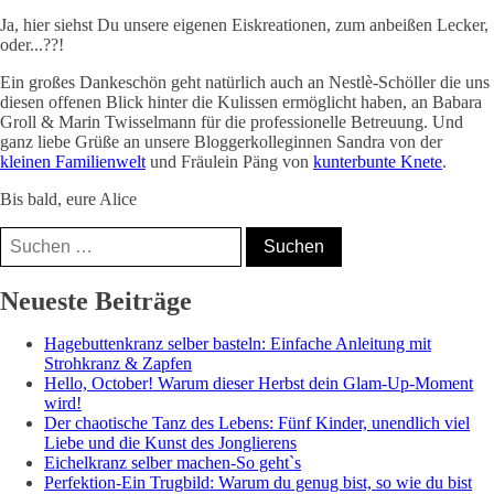
Ja, hier siehst Du unsere eigenen Eiskreationen, zum anbeißen Lecker,
oder...??!
Ein großes Dankeschön geht natürlich auch an Nestlè-Schöller die uns
diesen offenen Blick hinter die Kulissen ermöglicht haben, an Babara
Groll & Marin Twisselmann für die professionelle Betreuung. Und
ganz liebe Grüße an unsere Bloggerkolleginnen Sandra von der
kleinen Familienwelt
und Fräulein Päng von
kunterbunte Knete
.
Bis bald, eure Alice
Suchen
nach:
Nicole, Mama⁵,
Neueste Beiträge
Bloggerin &
Hagebuttenkranz selber basteln: Einfache Anleitung mit
Coach
Strohkranz & Zapfen
Hello, October! Warum dieser Herbst dein Glam-Up-Moment
wird!
Der chaotische Tanz des Lebens: Fünf Kinder, unendlich viel
Liebe und die Kunst des Jonglierens
Eichelkranz selber machen-So geht`s
Perfektion-Ein Trugbild: Warum du genug bist, so wie du bist