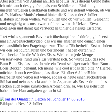
Aber jetzt mal von Anfang an...Ich liebe Eis! Aus diesem Grund habe
ich mich auch riesig gefreut, als von Schöller eine Einladung in
unseren virtuellen Briefkasten flatterte und wir gefragt wurden, ob wir
als "schlaflose Muttis" einmal hinter die Kulissen der Schöller
Eisfabrik schauen wollen. Wir wollten und ob wir wollten! Gespannt
und neugierig was uns erwartet fuhren wir nach Uelzen. Etwas
abgelegen und damit gut versteckt liegt hier die riesige Eisfabrik.
Jetzt wird`s spannend: Bevor wir überhaupt "rein" dürfen, gibt`s erst
mal ein Arbeitsschutzvideo, das wir uns ansehen und danach einen
echt ausführlichen Fragebogen zum Thema "Sicherheit". Erst nachdem
wir den Test durchlaufen und bestanden!!! haben dürfen wir
"einchecken" in die Welt des Eises. Wir lernen jede Menge
wissenswertes, rund um`s Eis versteht sich. So wurde z.B. das rote
Bum Bum Eis, das aussieht wie ein Tennisschläger nach "Bum Bum -
Boris Becker" benannt. Ich meine, wie cool ist das den bitte ?? Hierbei
möchte ich noch erwähnen, das dieses Eis über 6 Jahre!!! hin
bearbeitet und verbessert wurde, sodass es heute einen zuckerfreien
Stil hat und nein es steckt auch kein Aspartam als Ersatz drin und es
stecken auch keine künstlichen Aromen drin. Ja, wie Du siehst ich
habe meine Hausaufgaben gemacht 😉
Bildquelle: Nestlè Schöller