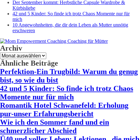
Der September kommt: Herbstliche Capsule Wardrobe &
Kürbisliebe
42 und 5 Kinder: So finde ich trotz Chaos Momente nur für
mich
10 Angewohnheiten, die dir dein Leben als Mutter unnötig
erschweren
Archiv
Archiv
Ähnliche Beiträge
Perfektion-Ein Trugbild: Warum du genug
bist, so wie du bist
42 und 5 Kinder: So finde ich trotz Chaos
Momente nur für mich
Romantik Hotel Schwanefeld: Erholung
pur-unser Erfahrungsbericht
Wie ich den Sommer fand und ein
schmerzlicher Abschied
Ü40 und voller Leben: Lektionen,, die mich