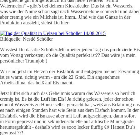
Das gleiche gilt übrigens auch für das neue Trendeis "Pirulu
Watermelon" - gibt`s bei deinem Kioskdealer. Das ist ein Wassereis,
was wie der Name schon sagt nach Wassermelone schmeckt und dabei
aber cremig wie ein Milcheis ist, hmm...Und wie das Ganze in der
Produktion aussieht, siehst Du hier:
Bildquelle: Nestlè Schöller
Wusstest Du das die Schöller-Mitarbeiter jeden Tag das produzierte Eis
vom Vortag verkosten, ob die Qualität perfekt ist?? Das wäre ja mein
persönlicher Traumjob:)
Wir sind jetzt im Herzen der Eisfabrik und entgegen meiner Erwartung
ist es warm, richtig warm - um die 22 Grad. Ein angenehmes
Arbeitsklima, das heiß auf Eis macht.
Jetzt lüftet sich auch das Geheimnis warum das Wassereis so herrlich
cremig ist. Es ist die
Luft im Eis
! Ja richtig gelesen, jeder der schon
einmal Wassereis zu Hause selbst gemacht hat, weiß aus Erfahrung das
es nach einigen Stunden hart wie Stein aus dem Eisfach kommt. In der
Eisfabrik wird die Eismasse aber mit Luft aufgeschlagen, dann sofort
in Form gepresst und in sekundenschnelle auf arktische Minusgrade
heruntergekühlt - deshalb wird es sooo lecker fluffig 😉 Hättest Du`s
gewusst ??!