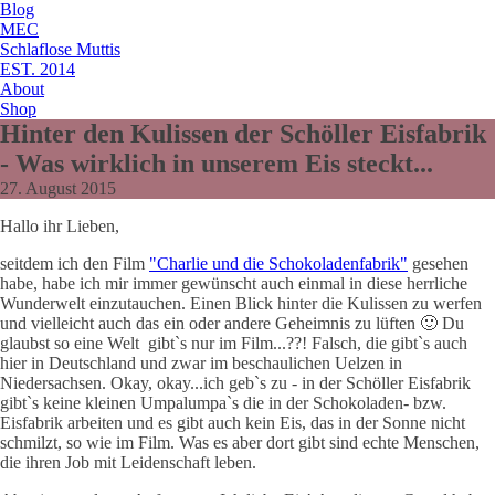
Blog
MEC
Schlaflose Muttis
EST. 2014
About
Shop
Hinter den Kulissen der Schöller Eisfabrik
- Was wirklich in unserem Eis steckt...
27. August 2015
Hallo ihr Lieben,
seitdem ich den Film
"Charlie und die Schokoladenfabrik"
gesehen
habe, habe ich mir immer gewünscht auch einmal in diese herrliche
Wunderwelt einzutauchen. Einen Blick hinter die Kulissen zu werfen
und vielleicht auch das ein oder andere Geheimnis zu lüften 🙂 Du
glaubst so eine Welt gibt`s nur im Film...??! Falsch, die gibt`s auch
hier in Deutschland und zwar im beschaulichen Uelzen in
Niedersachsen. Okay, okay...ich geb`s zu - in der Schöller Eisfabrik
gibt`s keine kleinen Umpalumpa`s die in der Schokoladen- bzw.
Eisfabrik arbeiten und es gibt auch kein Eis, das in der Sonne nicht
schmilzt, so wie im Film. Was es aber dort gibt sind echte Menschen,
die ihren Job mit Leidenschaft leben.