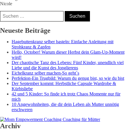
Nicole
Suchen
nach:
Nicole, Mama⁵,
Neueste Beiträge
Bloggerin &
Hagebuttenkranz selber basteln: Einfache Anleitung mit
Coach
Strohkranz & Zapfen
Hello, October! Warum dieser Herbst dein Glam-Up-Moment
wird!
Der chaotische Tanz des Lebens: Fünf Kinder, unendlich viel
Liebe und die Kunst des Jonglierens
Eichelkranz selber machen-So geht`s
Perfektion-Ein Trugbild: Warum du genug bist, so wie du bist
Der September kommt: Herbstliche Capsule Wardrobe &
Kürbisliebe
42 und 5 Kinder: So finde ich trotz Chaos Momente nur für
mich
10 Angewohnheiten, die dir dein Leben als Mutter unnötig
erschweren
Archiv