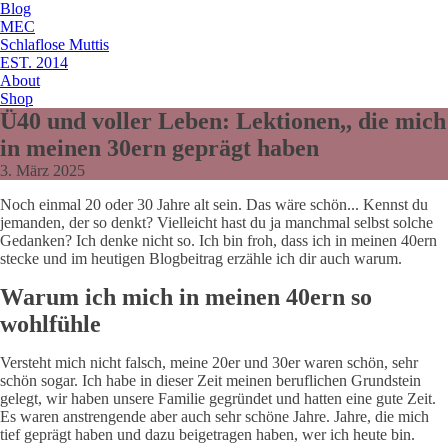
Blog
MEC
Schlaflose Muttis
EST. 2014
About
Shop
Ü40 und voller Leben: Lektionen,, die mich
in meinen 30ern geprägt haben
3. März 2025
Noch einmal 20 oder 30 Jahre alt sein. Das wäre schön... Kennst du
jemanden, der so denkt? Vielleicht hast du ja manchmal selbst solche
Gedanken? Ich denke nicht so. Ich bin froh, dass ich in meinen 40ern
stecke und im heutigen Blogbeitrag erzähle ich dir auch warum.
Warum ich mich in meinen 40ern so
wohlfühle
Versteht mich nicht falsch, meine 20er und 30er waren schön, sehr
schön sogar. Ich habe in dieser Zeit meinen beruflichen Grundstein
gelegt, wir haben unsere Familie gegründet und hatten eine gute Zeit.
Es waren anstrengende aber auch sehr schöne Jahre. Jahre, die mich
tief geprägt haben und dazu beigetragen haben, wer ich heute bin.