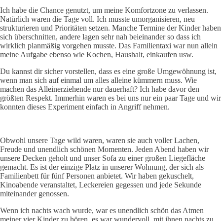
Ich habe die Chance genutzt, um meine Komfortzone zu verlassen.
Natürlich waren die Tage voll. Ich musste umorganisieren, neu
strukturieren und Prioritäten setzen. Manche Termine der Kinder haben
sich überschnitten, andere lagen sehr nah beieinander so dass ich
wirklich planmäßig vorgehen musste. Das Familientaxi war nun allein
meine Aufgabe ebenso wie Kochen, Haushalt, einkaufen usw.
Du kannst dir sicher vorstellen, dass es eine große Umgewöhnung ist,
wenn man sich auf einmal um alles alleine kümmern muss. Wie
machen das Alleinerziehende nur dauerhaft? Ich habe davor den
größten Respekt. Immerhin waren es bei uns nur ein paar Tage und wir
konnten dieses Experiment einfach in Angriff nehmen.
Obwohl unsere Tage wild waren, waren sie auch voller Lachen,
Freude und unendlich schönen Momenten. Jeden Abend haben wir
unsere Decken geholt und unser Sofa zu einer großen Liegefläche
gemacht. Es ist der einzige Platz in unserer Wohnung, der sich als
Familienbett für fünf Personen anbietet. Wir haben gekuschelt,
Kinoabende veranstaltet, Leckereien gegessen und jede Sekunde
miteinander genossen.
Wenn ich nachts wach wurde, war es unendlich schön das Atmen
meiner vier Kinder zu hören, es war wundervoll, mit ihnen nachts zu