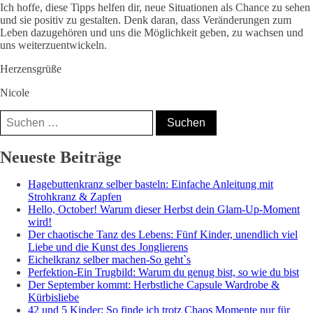
Ich hoffe, diese Tipps helfen dir, neue Situationen als Chance zu sehen
und sie positiv zu gestalten. Denk daran, dass Veränderungen zum
Leben dazugehören und uns die Möglichkeit geben, zu wachsen und
uns weiterzuentwickeln.
Herzensgrüße
Nicole
Suchen
nach:
Nicole, Mama⁵,
Neueste Beiträge
Bloggerin &
Hagebuttenkranz selber basteln: Einfache Anleitung mit
Coach
Strohkranz & Zapfen
Hello, October! Warum dieser Herbst dein Glam-Up-Moment
wird!
Der chaotische Tanz des Lebens: Fünf Kinder, unendlich viel
Liebe und die Kunst des Jonglierens
Eichelkranz selber machen-So geht`s
Perfektion-Ein Trugbild: Warum du genug bist, so wie du bist
Der September kommt: Herbstliche Capsule Wardrobe &
Kürbisliebe
42 und 5 Kinder: So finde ich trotz Chaos Momente nur für