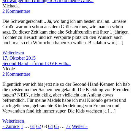
Schwanger mit Drillingen! Ach du meine Güte...
Michaela
2 Kommentare
Die Schwangerschaft... Ja, wo fang ich am besten mal an....unsere
Große war nun schon aus dem Gröbsten raus, wie man so schön
sagt. Zu dieser Zeit kam eine alte Schulfreundin mit ihrer 1 jährigen
Tochter zu Besuch und ich verspürte plötzlich den Wunsch auch
noch mal so ein Würmchen haben zu wollen. Bis dahin war […]
Weiterlesen
17. Oktober 2015
Second-Hand - I´m in LOVE with...
Nicole
2 Kommentare
Eigentlich war ich bis jetzt nie so der Second-Hand-Kenner. Ich hab
die meisten meiner Sachen neu gekauft. Die Kleidung von Fremden
tragen? NEIN, nicht eklig, aber vielleicht am Anfang etwas
befremdlich. Für meine Mädels habe ich mal Kirondo getestet und
auch geliehene, gebrauchte Kinderkleidung von Freunden und
Verwandten fand ich immer super. Die Kids wachsen ja […]
Weiterlesen
« Zurück
1
…
61
62
63
64
65
…
77
Weiter »