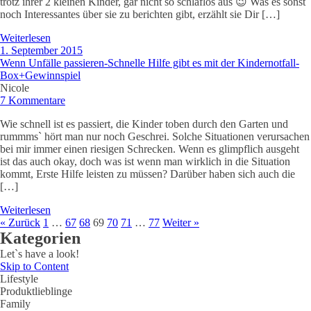
trotz ihrer 2 kleinen Kinder, gar nicht so schlaflos aus 😉 Was es sonst
noch Interessantes über sie zu berichten gibt, erzählt sie Dir […]
Weiterlesen
1. September 2015
Wenn Unfälle passieren-Schnelle Hilfe gibt es mit der Kindernotfall-
Box+Gewinnspiel
Nicole
7 Kommentare
Wie schnell ist es passiert, die Kinder toben durch den Garten und
rummms` hört man nur noch Geschrei. Solche Situationen verursachen
bei mir immer einen riesigen Schrecken. Wenn es glimpflich ausgeht
ist das auch okay, doch was ist wenn man wirklich in die Situation
kommt, Erste Hilfe leisten zu müssen? Darüber haben sich auch die
[…]
Weiterlesen
« Zurück
1
…
67
68
69
70
71
…
77
Weiter »
Kategorien
Let`s have a look!
Skip to Content
Lifestyle
Produktlieblinge
Family