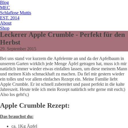
Blog
MEC
Schlaflose Muttis
EST. 2014
About
Shop
Leckerer Apple Crumble - Perfekt für den
Herbst
29. September 2015
Bei uns stand vor kurzem die Apfelernte an und da der Apfelbaum in
unserem Garten wirklich jede Menge Äpfel getragen hat, muss ich mir
natürlich immer wieder etwas einfallen lassen, um diese meinem Mann
und meinen Kids schmackhaft zu machen. Da fiel mir gestern wieder
ein tolles und vor allem einfaches Rezept ein. Meine Familie liebt
Apple Crumble. Er ist schnell zubereitet und passt perfekt in die kalte
Jahreszeit. Heute teile ich mein Rezept natürlich sehr gerne mit euch;)
Also los geht's;)
Apple Crumble Rezept:
Das brauchst du:
ca. 1Kg Äpfel