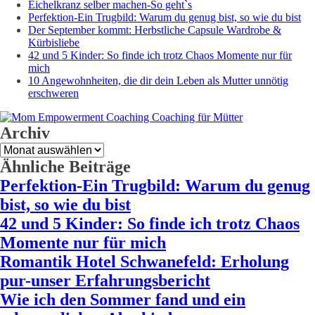
Eichelkranz selber machen-So geht`s
Perfektion-Ein Trugbild: Warum du genug bist, so wie du bist
Der September kommt: Herbstliche Capsule Wardrobe &
Kürbisliebe
42 und 5 Kinder: So finde ich trotz Chaos Momente nur für
mich
10 Angewohnheiten, die dir dein Leben als Mutter unnötig
erschweren
Archiv
Archiv
Ähnliche Beiträge
Perfektion-Ein Trugbild: Warum du genug
bist, so wie du bist
42 und 5 Kinder: So finde ich trotz Chaos
Momente nur für mich
Romantik Hotel Schwanefeld: Erholung
pur-unser Erfahrungsbericht
Wie ich den Sommer fand und ein