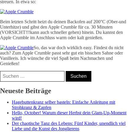
streuen. In etwa so:
Beim letzten Schritt heizt du deinen Backofen auf 200°C (Ober-und
Unterhitze) und gibst den Apple Crumble für ca. 30 Minuten
(VORSICHT!!!kann auch schneller gehen) hinein. Du kannst den
Apple Crumble im Anschluss warm oder kalt genießen.
So, das war doch wirklich easy. Findest du nicht
auch? Zum Apple Crumble passt sehr gut ein bisschen Sahne oder
Vanilleeis. Ich wünsche dir viel Spaß beim Nachmachen und
Genießen!
Suchen
nach:
Nicole, Mama⁵,
Neueste Beiträge
Bloggerin &
Hagebuttenkranz selber basteln: Einfache Anleitung mit
Coach
Strohkranz & Zapfen
Hello, October! Warum dieser Herbst dein Glam-Up-Moment
wird!
Der chaotische Tanz des Lebens: Fünf Kinder, unendlich viel
Liebe und die Kunst des Jonglierens