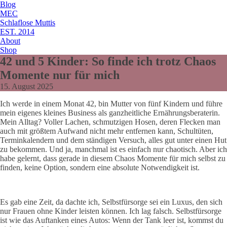
Blog
MEC
Schlaflose Muttis
EST. 2014
About
Shop
42 und 5 Kinder: So finde ich trotz Chaos
Momente nur für mich
15. August 2025
Ich werde in einem Monat 42, bin Mutter von fünf Kindern und führe
mein eigenes kleines Business als ganzheitliche Ernährungsberaterin.
Mein Alltag? Voller Lachen, schmutzigen Hosen, deren Flecken man
auch mit größtem Aufwand nicht mehr entfernen kann, Schultüten,
Terminkalendern und dem ständigen Versuch, alles gut unter einen Hut
zu bekommen. Und ja, manchmal ist es einfach nur chaotisch. Aber ich
habe gelernt, dass gerade in diesem Chaos Momente für mich selbst zu
finden, keine Option, sondern eine absolute Notwendigkeit ist.
Es gab eine Zeit, da dachte ich, Selbstfürsorge sei ein Luxus, den sich
nur Frauen ohne Kinder leisten können. Ich lag falsch. Selbstfürsorge
ist wie das Auftanken eines Autos: Wenn der Tank leer ist, kommst du