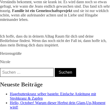
Verständis bekommt, wenn sie krank ist. Es wird dann noch so etwas
gefragt, wie wann die Jeans endlich gewaschen sind. Das fand ich sehr
traurig.
Familie ist ein Gemeinschaftsprojekt
und sie ist nur wirklich
schön, wenn alle aufeinander achten und in Liebe und Hingabe
miteinander leben.
Ich hoffe, dass du in deinem Alltag Raum für dich und deine
Bedürfnisse findest. Wenn das noch nicht der Fall ist, dann hoffe ich,
dass mein Beitrag dich dazu inspiriert.
Herzensgrüße
Nicole
Suchen
nach:
Nicole, Mama⁵,
Neueste Beiträge
Bloggerin &
Hagebuttenkranz selber basteln: Einfache Anleitung mit
Coach
Strohkranz & Zapfen
Hello, October! Warum dieser Herbst dein Glam-Up-Moment
wird!