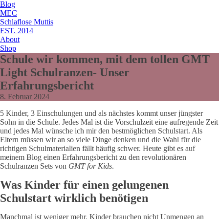
Blog
MEC
Schlaflose Muttis
EST. 2014
About
Shop
Schule wir kommen, mit dem tollen GMT
Light Schulranzen- Unser
Erfahrungsbericht
8. Februar 2024
5 Kinder, 3 Einschulungen und als nächstes kommt unser jüngster
Sohn in die Schule. Jedes Mal ist die Vorschulzeit eine aufregende Zeit
und jedes Mal wünsche ich mir den bestmöglichen Schulstart. Als
Eltern müssen wir an so viele Dinge denken und die Wahl für die
richtigen Schulmaterialien fällt häufig schwer. Heute gibt es auf
meinem Blog einen Erfahrungsbericht zu den revolutionären
Schulranzen Sets von
GMT for Kids
.
Was Kinder für einen gelungenen
Schulstart wirklich benötigen
Manchmal ist weniger mehr. Kinder brauchen nicht Unmengen an