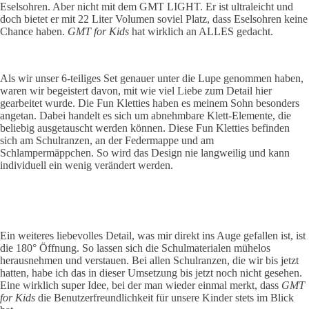
Eselsohren. Aber nicht mit dem GMT LIGHT. Er ist ultraleicht und
doch bietet er mit 22 Liter Volumen soviel Platz, dass Eselsohren keine
Chance haben.
GMT for Kids
hat wirklich an ALLES gedacht.
Als wir unser 6-teiliges Set genauer unter die Lupe genommen haben,
waren wir begeistert davon, mit wie viel Liebe zum Detail hier
gearbeitet wurde. Die Fun Kletties haben es meinem Sohn besonders
angetan. Dabei handelt es sich um abnehmbare Klett-Elemente, die
beliebig ausgetauscht werden können. Diese Fun Kletties befinden
sich am Schulranzen, an der Federmappe und am
Schlampermäppchen. So wird das Design nie langweilig und kann
individuell ein wenig verändert werden.
Ein weiteres liebevolles Detail, was mir direkt ins Auge gefallen ist, ist
die 180° Öffnung. So lassen sich die Schulmaterialen mühelos
herausnehmen und verstauen. Bei allen Schulranzen, die wir bis jetzt
hatten, habe ich das in dieser Umsetzung bis jetzt noch nicht gesehen.
Eine wirklich super Idee, bei der man wieder einmal merkt, dass
GMT
for Kids
die Benutzerfreundlichkeit für unsere Kinder stets im Blick