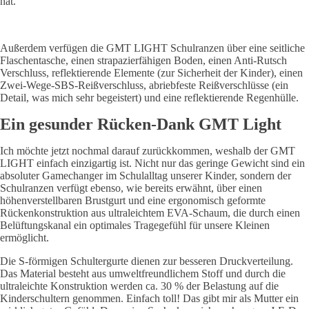
hat.
Außerdem verfügen die GMT LIGHT Schulranzen über eine seitliche
Flaschentasche, einen strapazierfähigen Boden, einen Anti-Rutsch
Verschluss, reflektierende Elemente (zur Sicherheit der Kinder), einen
Zwei-Wege-SBS-Reißverschluss, abriebfeste Reißverschlüsse (ein
Detail, was mich sehr begeistert) und eine reflektierende Regenhülle.
Ein gesunder Rücken-Dank GMT Light
Ich möchte jetzt nochmal darauf zurückkommen, weshalb der GMT
LIGHT einfach einzigartig ist. Nicht nur das geringe Gewicht sind ein
absoluter Gamechanger im Schulalltag unserer Kinder, sondern der
Schulranzen verfügt ebenso, wie bereits erwähnt, über einen
höhenverstellbaren Brustgurt und eine ergonomisch geformte
Rückenkonstruktion aus ultraleichtem EVA-Schaum, die durch einen
Belüftungskanal ein optimales Tragegefühl für unsere Kleinen
ermöglicht.
Die S-förmigen Schultergurte dienen zur besseren Druckverteilung.
Das Material besteht aus umweltfreundlichem Stoff und durch die
ultraleichte Konstruktion werden ca. 30 % der Belastung auf die
Kinderschultern genommen. Einfach toll! Das gibt mir als Mutter ein