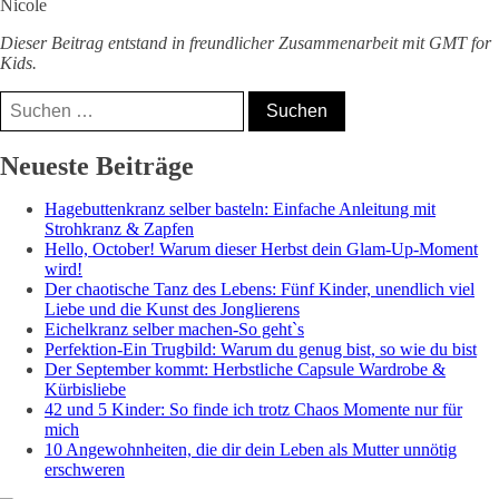
Nicole
Dieser Beitrag entstand in freundlicher Zusammenarbeit mit GMT for
Kids.
Suchen
nach:
Nicole, Mama⁵,
Neueste Beiträge
Bloggerin &
Hagebuttenkranz selber basteln: Einfache Anleitung mit
Coach
Strohkranz & Zapfen
Hello, October! Warum dieser Herbst dein Glam-Up-Moment
wird!
Der chaotische Tanz des Lebens: Fünf Kinder, unendlich viel
Liebe und die Kunst des Jonglierens
Eichelkranz selber machen-So geht`s
Perfektion-Ein Trugbild: Warum du genug bist, so wie du bist
Der September kommt: Herbstliche Capsule Wardrobe &
Kürbisliebe
42 und 5 Kinder: So finde ich trotz Chaos Momente nur für
mich
10 Angewohnheiten, die dir dein Leben als Mutter unnötig
erschweren