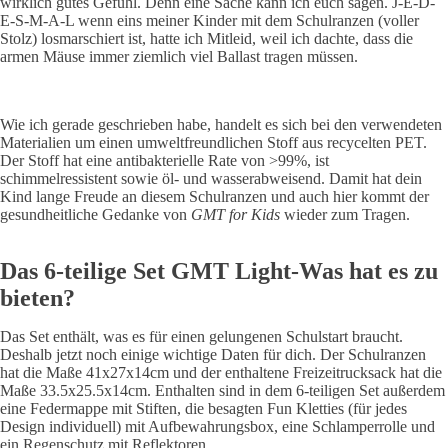
wirklich gutes Gefühl. Denn eine Sache kann ich euch sagen. J-E-D-
E-S-M-A-L wenn eins meiner Kinder mit dem Schulranzen (voller
Stolz) losmarschiert ist, hatte ich Mitleid, weil ich dachte, dass die
armen Mäuse immer ziemlich viel Ballast tragen müssen.
Wie ich gerade geschrieben habe, handelt es sich bei den verwendeten
Materialien um einen umweltfreundlichen Stoff aus recycelten PET.
Der Stoff hat eine antibakterielle Rate von >99%, ist
schimmelressistent sowie öl- und wasserabweisend. Damit hat dein
Kind lange Freude an diesem Schulranzen und auch hier kommt der
gesundheitliche Gedanke von
GMT for Kids
wieder zum Tragen.
Das 6-teilige Set GMT Light-Was hat es zu
bieten?
Das Set enthält, was es für einen gelungenen Schulstart braucht.
Deshalb jetzt noch einige wichtige Daten für dich. Der Schulranzen
hat die Maße 41x27x14cm und der enthaltene Freizeitrucksack hat die
Maße 33.5x25.5x14cm. Enthalten sind in dem 6-teiligen Set außerdem
eine Federmappe mit Stiften, die besagten Fun Kletties (für jedes
Design individuell) mit Aufbewahrungsbox, eine Schlamperrolle und
ein Regenschutz mit Reflektoren.