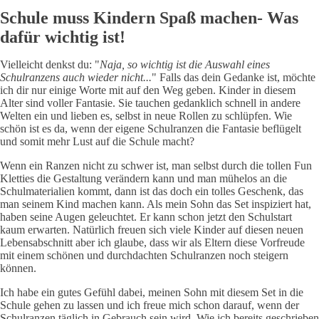
Schule muss Kindern Spaß machen- Was
dafür wichtig ist!
Vielleicht denkst du: "
Naja, so wichtig ist die Auswahl eines
Schulranzens auch wieder nicht...
" Falls das dein Gedanke ist, möchte
ich dir nur einige Worte mit auf den Weg geben. Kinder in diesem
Alter sind voller Fantasie. Sie tauchen gedanklich schnell in andere
Welten ein und lieben es, selbst in neue Rollen zu schlüpfen. Wie
schön ist es da, wenn der eigene Schulranzen die Fantasie beflügelt
und somit mehr Lust auf die Schule macht?
Wenn ein Ranzen nicht zu schwer ist, man selbst durch die tollen Fun
Kletties die Gestaltung verändern kann und man mühelos an die
Schulmaterialien kommt, dann ist das doch ein tolles Geschenk, das
man seinem Kind machen kann. Als mein Sohn das Set inspiziert hat,
haben seine Augen geleuchtet. Er kann schon jetzt den Schulstart
kaum erwarten. Natürlich freuen sich viele Kinder auf diesen neuen
Lebensabschnitt aber ich glaube, dass wir als Eltern diese Vorfreude
mit einem schönen und durchdachten Schulranzen noch steigern
können.
Ich habe ein gutes Gefühl dabei, meinen Sohn mit diesem Set in die
Schule gehen zu lassen und ich freue mich schon darauf, wenn der
Schulranzen täglich in Gebrauch sein wird. Wie ich bereits geschrieben