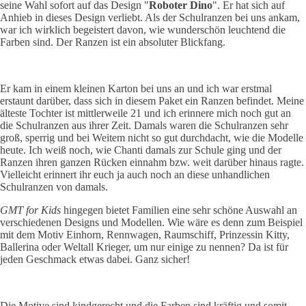
seine Wahl sofort auf das Design "
Roboter Dino
". Er hat sich auf
Anhieb in dieses Design verliebt. Als der Schulranzen bei uns ankam,
war ich wirklich begeistert davon, wie wunderschön leuchtend die
Farben sind. Der Ranzen ist ein absoluter Blickfang.
Er kam in einem kleinen Karton bei uns an und ich war erstmal
erstaunt darüber, dass sich in diesem Paket ein Ranzen befindet. Meine
älteste Tochter ist mittlerweile 21 und ich erinnere mich noch gut an
die Schulranzen aus ihrer Zeit. Damals waren die Schulranzen sehr
groß, sperrig und bei Weitem nicht so gut durchdacht, wie die Modelle
heute. Ich weiß noch, wie Chanti damals zur Schule ging und der
Ranzen ihren ganzen Rücken einnahm bzw. weit darüber hinaus ragte.
Vielleicht erinnert ihr euch ja auch noch an diese unhandlichen
Schulranzen von damals.
GMT for Kids
hingegen bietet Familien eine sehr schöne Auswahl an
verschiedenen Designs und Modellen. Wie wäre es denn zum Beispiel
mit dem Motiv Einhorn, Rennwagen, Raumschiff, Prinzessin Kitty,
Ballerina oder Weltall Krieger, um nur einige zu nennen? Da ist für
jeden Geschmack etwas dabei. Ganz sicher!
Die Motive sind kindgerecht und die Farben sind kräftig und somit