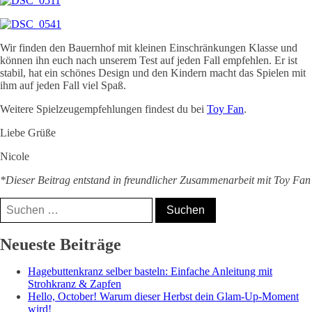
Wir finden den Bauernhof mit kleinen Einschränkungen Klasse und
können ihn euch nach unserem Test auf jeden Fall empfehlen. Er ist
stabil, hat ein schönes Design und den Kindern macht das Spielen mit
ihm auf jeden Fall viel Spaß.
Weitere Spielzeugempfehlungen findest du bei
Toy Fan
.
Liebe Grüße
Nicole
*Dieser Beitrag entstand in freundlicher Zusammenarbeit mit Toy Fan
Suchen
nach:
Nicole, Mama⁵,
Neueste Beiträge
Bloggerin &
Hagebuttenkranz selber basteln: Einfache Anleitung mit
Coach
Strohkranz & Zapfen
Hello, October! Warum dieser Herbst dein Glam-Up-Moment
wird!