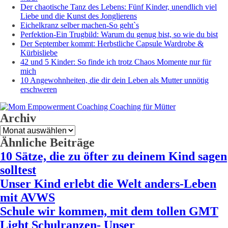
Der chaotische Tanz des Lebens: Fünf Kinder, unendlich viel
Liebe und die Kunst des Jonglierens
Eichelkranz selber machen-So geht`s
Perfektion-Ein Trugbild: Warum du genug bist, so wie du bist
Der September kommt: Herbstliche Capsule Wardrobe &
Kürbisliebe
42 und 5 Kinder: So finde ich trotz Chaos Momente nur für
mich
10 Angewohnheiten, die dir dein Leben als Mutter unnötig
erschweren
Archiv
Archiv
Ähnliche Beiträge
10 Sätze, die zu öfter zu deinem Kind sagen
solltest
Unser Kind erlebt die Welt anders-Leben
mit AVWS
Schule wir kommen, mit dem tollen GMT
Light Schulranzen- Unser