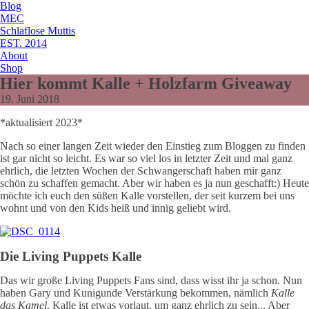
Blog
MEC
Schlaflose Muttis
EST. 2014
About
Shop
Hier kommt Kalle + Holzfarm Giveaway
19. Juni 2018
*aktualisiert 2023*
Nach so einer langen Zeit wieder den Einstieg zum Bloggen zu finden
ist gar nicht so leicht. Es war so viel los in letzter Zeit und mal ganz
ehrlich, die letzten Wochen der Schwangerschaft haben mir ganz
schön zu schaffen gemacht. Aber wir haben es ja nun geschafft:) Heute
möchte ich euch den süßen Kalle vorstellen, der seit kurzem bei uns
wohnt und von den Kids heiß und innig geliebt wird.
Die Living Puppets Kalle
Das wir große Living Puppets Fans sind, dass wisst ihr ja schon. Nun
haben Gary und Kunigunde Verstärkung bekommen, nämlich
Kalle
das Kamel
. Kalle ist etwas vorlaut, um ganz ehrlich zu sein... Aber