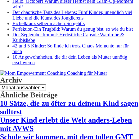
Hello, October! Warum dieser Herbst dein Glam-Up-Moment
wird!
Der chaotische Tanz des Lebens: Fünf Kinder, unendlich viel
Liebe und die Kunst des Jonglierens
Eichelkranz selber machen-So geht`s
Perfektion-Ein Trugbild: Warum du genug bist, so wie du bist
Der September kommt: Herbstliche Capsule Wardrobe &
Kürbisliebe
42 und 5 Kinder: So finde ich trotz Chaos Momente nur für
mich
10 Angewohnheiten, die dir dein Leben als Mutter unnötig
erschweren
Archiv
Archiv
Ähnliche Beiträge
10 Sätze, die zu öfter zu deinem Kind sagen
solltest
Unser Kind erlebt die Welt anders-Leben
mit AVWS
Schule wir kommen, mit dem tollen GMT