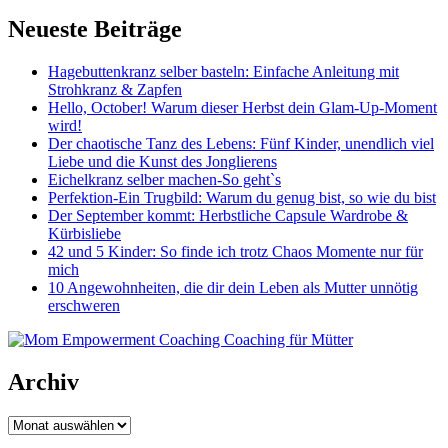
Neueste Beiträge
Hagebuttenkranz selber basteln: Einfache Anleitung mit
Strohkranz & Zapfen
Hello, October! Warum dieser Herbst dein Glam-Up-Moment
wird!
Der chaotische Tanz des Lebens: Fünf Kinder, unendlich viel
Liebe und die Kunst des Jonglierens
Eichelkranz selber machen-So geht`s
Perfektion-Ein Trugbild: Warum du genug bist, so wie du bist
Der September kommt: Herbstliche Capsule Wardrobe &
Kürbisliebe
42 und 5 Kinder: So finde ich trotz Chaos Momente nur für
mich
10 Angewohnheiten, die dir dein Leben als Mutter unnötig
erschweren
Archiv
Archiv