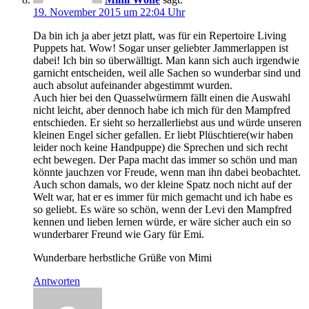
19. November 2015 um 22:04 Uhr
Da bin ich ja aber jetzt platt, was für ein Repertoire Living
Puppets hat. Wow! Sogar unser geliebter Jammerlappen ist
dabei! Ich bin so überwälltigt. Man kann sich auch irgendwie
garnicht entscheiden, weil alle Sachen so wunderbar sind und
auch absolut aufeinander abgestimmt wurden.
Auch hier bei den Quasselwürmern fällt einen die Auswahl
nicht leicht, aber dennoch habe ich mich für den Mampfred
entschieden. Er sieht so herzallerliebst aus und würde unseren
kleinen Engel sicher gefallen. Er liebt Plüschtiere(wir haben
leider noch keine Handpuppe) die Sprechen und sich recht
echt bewegen. Der Papa macht das immer so schön und man
könnte jauchzen vor Freude, wenn man ihn dabei beobachtet.
Auch schon damals, wo der kleine Spatz noch nicht auf der
Welt war, hat er es immer für mich gemacht und ich habe es
so geliebt. Es wäre so schön, wenn der Levi den Mampfred
kennen und lieben lernen würde, er wäre sicher auch ein so
wunderbarer Freund wie Gary für Emi.
Wunderbare herbstliche Grüße von Mimi
Antworten