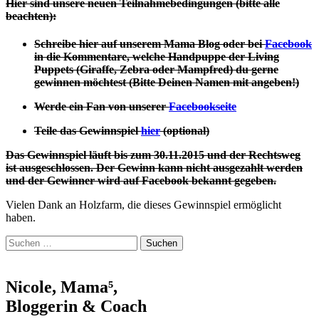
Hier sind unsere neuen Teilnahmebedingungen (bitte alle
beachten):
Schreibe hier auf unserem Mama Blog oder bei
Facebook
in die Kommentare, welche Handpuppe der Living
Puppets (Giraffe, Zebra oder Mampfred) d
u gerne
gewinnen möchtest (Bitte Deinen Namen mit angeben!)
Werde ein Fan von unserer
Facebookseite
Teile das Gewinnspiel
hier
(optional)
Das Gewinnspiel läuft bis zum 30
.11.2015 und der Rechtsweg
ist ausgeschlossen. Der Gewinn kann nicht ausgezahlt werden
und der Gewinner wird auf Facebook bekannt gegeben.
Vielen Dank an Holzfarm, die dieses Gewinnspiel ermöglicht
haben.
Suchen
nach:
Nicole, Mama⁵,
Bloggerin & Coach