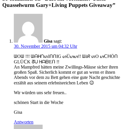
Quasselwurm Gary+Living Puppets Giveaway”
Gisa
sagt:
30. November 2015 um 04:32 Uhr
ᗯOᗯ !!! ᗯᗩᕼᑎᔕIᑎᑎIG ᔕÜᔕᔕ!! ᗯäᖇ ᔕO ᔕᑕᕼÖᑎ
GLÜᑕK ᘔᑌ ᕼᗩᗷEᑎ !!
An Mampfred hätten meine Zwillings-Mäuse sicher ihren
großen Spaß. Sicherlich kommt er gut an wenn er ihnen
Abends vor dem zu Bett gehen eine gute Nacht geschichte
erzählt aus seinem erlebnisreichen Leben 😉
Wir würden uns sehr freuen..
schönen Start in die Woche
Gisa
Antworten