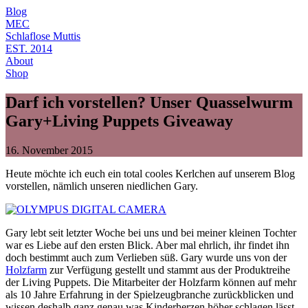
Blog
MEC
Schlaflose Muttis
EST. 2014
About
Shop
Darf ich vorstellen? Unser Quasselwurm
Gary+Living Puppets Giveaway
16. November 2015
Heute möchte ich euch ein total cooles Kerlchen auf unserem Blog
vorstellen, nämlich unseren niedlichen Gary.
Gary lebt seit letzter Woche bei uns und bei meiner kleinen Tochter
war es Liebe auf den ersten Blick. Aber mal ehrlich, ihr findet ihn
doch bestimmt auch zum Verlieben süß. Gary wurde uns von der
Holzfarm
zur Verfügung gestellt und stammt aus der Produktreihe
der Living Puppets. Die Mitarbeiter der Holzfarm können auf mehr
als 10 Jahre Erfahrung in der Spielzeugbranche zurückblicken und
wissen deshalb ganz genau was Kinderherzen höher schlagen lässt.