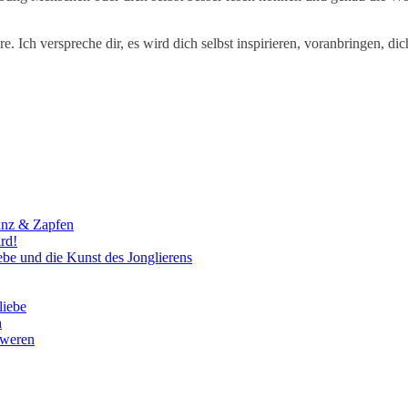
e. Ich verspreche dir, es wird dich selbst inspirieren, voranbringen, d
ranz & Zapfen
rd!
ebe und die Kunst des Jonglierens
liebe
h
hweren