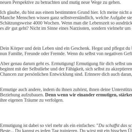
neuen Perspektive zu betrachten und mutig neue Wege zu gehen.
Ich glaube, du bist aus einem bestimmten Grund hier. Ich meine nicht a
Manche Menschen wissen ganz selbstverständlich, welche Aufgabe sie h
Schätzungsweise 4000 Wochen. Wenn man die Lebenszeit so ausdrückt, 
es
dir
gut geht? Nicht im Sinne eines Narzissten, sondern vielmehr um
Dein Körper und dein Leben sind ein Geschenk. Hegst und pflegst du b
nun Familie, Freunde oder Fremde. Wenn du selbst von negativen Gefüh
Aber genau darum geht es. Ermutigung! Ermutigung für dich selbst un
beginnt mit der Selbstliebe und der Fähigkeit, sich selbst zu akzeptie
Chancen zur persönlichen Entwicklung sind. Erinnere dich auch daran, 
Ermutige auch andere, indem du ihnen zuhörst, ihnen deine Unterstützu
Beziehung aufzubauen.
Denn wenn wir einander ermutigen, stärken
ihre eigenen Träume zu verfolgen.
Ermutigung ist dabei so viel mehr als ein einfaches: "
Du schaffst das s
Beste... Du kannst es jeden Tag trainieren. Du wirst mit ein bisschen