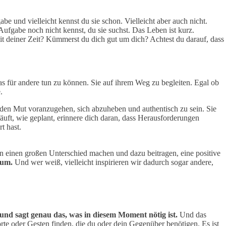
be und vielleicht kennst du sie schon. Vielleicht aber auch nicht.
ufgabe noch nicht kennst, du sie suchst. Das Leben ist kurz.
 deiner Zeit? Kümmerst du dich gut um dich? Achtest du darauf, dass
s für andere tun zu können. Sie auf ihrem Weg zu begleiten. Egal ob
.
 den Mut voranzugehen, sich abzuheben und authentisch zu sein. Sie
läuft, wie geplant, erinnere dich daran, dass Herausforderungen
t hast.
en einen großen Unterschied machen und dazu beitragen, eine positive
rum.
Und wer weiß, vielleicht inspirieren wir dadurch sogar andere,
und sagt genau das, was in diesem Moment nötig ist.
Und das
rte oder Gesten finden, die du oder dein Gegenüber benötigen. Es ist