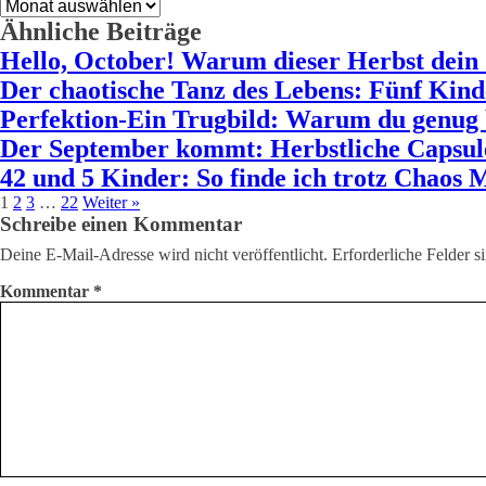
Archiv
Ähnliche Beiträge
Hello, October! Warum dieser Herbst dei
Der chaotische Tanz des Lebens: Fünf Kinde
Perfektion-Ein Trugbild: Warum du genug bi
Der September kommt: Herbstliche Capsul
42 und 5 Kinder: So finde ich trotz Chaos
1
2
3
…
22
Weiter »
Schreibe einen Kommentar
Deine E-Mail-Adresse wird nicht veröffentlicht.
Erforderliche Felder s
Kommentar
*