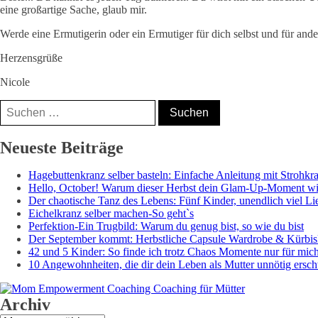
eine großartige Sache, glaub mir.
Werde eine Ermutigerin oder ein Ermutiger für dich selbst und für ander
Herzensgrüße
Nicole
Suchen
nach:
Nicole, Mama⁵,
Neueste Beiträge
Bloggerin &
Hagebuttenkranz selber basteln: Einfache Anleitung mit Strohk
Coach
Hello, October! Warum dieser Herbst dein Glam-Up-Moment wi
Der chaotische Tanz des Lebens: Fünf Kinder, unendlich viel Li
Eichelkranz selber machen-So geht`s
Perfektion-Ein Trugbild: Warum du genug bist, so wie du bist
Der September kommt: Herbstliche Capsule Wardrobe & Kürbis
42 und 5 Kinder: So finde ich trotz Chaos Momente nur für mic
10 Angewohnheiten, die dir dein Leben als Mutter unnötig ersc
Archiv