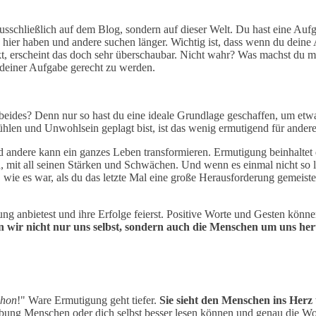
usschließlich auf dem Blog, sondern auf dieser Welt. Du hast eine Aufga
ier haben und andere suchen länger. Wichtig ist, dass wenn du deine A
erscheint das doch sehr überschaubar. Nicht wahr? Was machst du mit
 deiner Aufgabe gerecht zu werden.
eides? Denn nur so hast du eine ideale Grundlage geschaffen, um etwa
len und Unwohlsein geplagt bist, ist das wenig ermutigend für andere
d andere kann ein ganzes Leben transformieren. Ermutigung beinhaltet
ren, mit all seinen Stärken und Schwächen. Und wenn es einmal nicht so 
wie es war, als du das letzte Mal eine große Herausforderung gemeister
ng anbietest und ihre Erfolge feierst. Positive Worte und Gesten könn
 wir nicht nur uns selbst, sondern auch die Menschen um uns he
chon
!" Ware Ermutigung geht tiefer.
Sie sieht den Menschen ins Herz 
 Übung Menschen oder dich selbst besser lesen können und genau die Wo