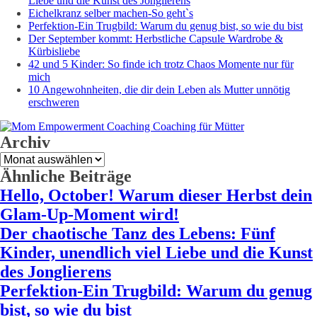
Liebe und die Kunst des Jonglierens
Eichelkranz selber machen-So geht`s
Perfektion-Ein Trugbild: Warum du genug bist, so wie du bist
Der September kommt: Herbstliche Capsule Wardrobe &
Kürbisliebe
42 und 5 Kinder: So finde ich trotz Chaos Momente nur für
mich
10 Angewohnheiten, die dir dein Leben als Mutter unnötig
erschweren
Archiv
Archiv
Ähnliche Beiträge
Hello, October! Warum dieser Herbst dein
Glam-Up-Moment wird!
Der chaotische Tanz des Lebens: Fünf
Kinder, unendlich viel Liebe und die Kunst
des Jonglierens
Perfektion-Ein Trugbild: Warum du genug
bist, so wie du bist