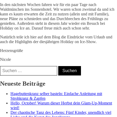
In den nächsten Wochen fahren wir für ein paar Tage nach
Waldmünchen ins Sonnenhotel. Wir waren schon zweimal da und ich
kann es kaum erwarten die Zeit zu nutzen (allein und mit Familie),
neue Pläne zu schmieden und das Durchbrechen des Frühlings zu
genießen. Außerdem steht in diesem Jahr wieder ein Besuch bei
Holiday on Ice an. Darauf freue mich auch schon sehr.
Natürlich teile ich hier auf dem Blog die Eindrücke vom Urlaub und
auch die Highlights der diesjährigen Holiday on Ice-Show.
Herzensgrüße
Nicole
Suchen
nach:
Nicole, Mama⁵,
Neueste Beiträge
Bloggerin &
Hagebuttenkranz selber basteln: Einfache Anleitung mit
Coach
Strohkranz & Zapfen
Hello, October! Warum dieser Herbst dein Glam-Up-Moment
wird!
Der chaotische Tanz des Lebens: Fünf Kinder, unendlich viel