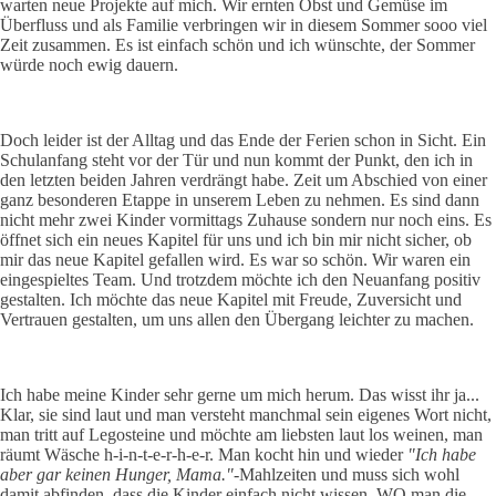
warten neue Projekte auf mich. Wir ernten Obst und Gemüse im
Überfluss und als Familie verbringen wir in diesem Sommer sooo viel
Zeit zusammen. Es ist einfach schön und ich wünschte, der Sommer
würde noch ewig dauern.
Doch leider ist der Alltag und das Ende der Ferien schon in Sicht. Ein
Schulanfang steht vor der Tür und nun kommt der Punkt, den ich in
den letzten beiden Jahren verdrängt habe. Zeit um Abschied von einer
ganz besonderen Etappe in unserem Leben zu nehmen. Es sind dann
nicht mehr zwei Kinder vormittags Zuhause sondern nur noch eins. Es
öffnet sich ein neues Kapitel für uns und ich bin mir nicht sicher, ob
mir das neue Kapitel gefallen wird. Es war so schön. Wir waren ein
eingespieltes Team. Und trotzdem möchte ich den Neuanfang positiv
gestalten. Ich möchte das neue Kapitel mit Freude, Zuversicht und
Vertrauen gestalten, um uns allen den Übergang leichter zu machen.
Ich habe meine Kinder sehr gerne um mich herum. Das wisst ihr ja...
Klar, sie sind laut und man versteht manchmal sein eigenes Wort nicht,
man tritt auf Legosteine und möchte am liebsten laut los weinen, man
räumt Wäsche h-i-n-t-e-r-h-e-r. Man kocht hin und wieder
"Ich habe
aber gar keinen Hunger, Mama."
-Mahlzeiten und muss sich wohl
damit abfinden, dass die Kinder einfach nicht wissen, WO man die