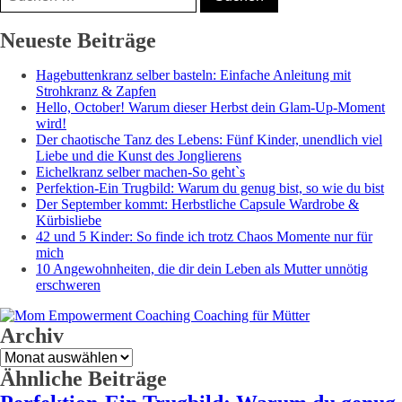
nach:
Nicole, Mama⁵,
Neueste Beiträge
Bloggerin &
Hagebuttenkranz selber basteln: Einfache Anleitung mit
Coach
Strohkranz & Zapfen
Hello, October! Warum dieser Herbst dein Glam-Up-Moment
wird!
Der chaotische Tanz des Lebens: Fünf Kinder, unendlich viel
Liebe und die Kunst des Jonglierens
Eichelkranz selber machen-So geht`s
Perfektion-Ein Trugbild: Warum du genug bist, so wie du bist
Der September kommt: Herbstliche Capsule Wardrobe &
Kürbisliebe
42 und 5 Kinder: So finde ich trotz Chaos Momente nur für
mich
10 Angewohnheiten, die dir dein Leben als Mutter unnötig
erschweren
Archiv
Archiv
Ähnliche Beiträge