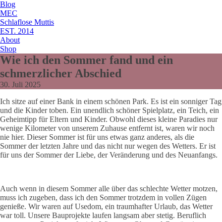
Blog
MEC
Schlaflose Muttis
EST. 2014
About
Shop
Wie ich den Sommer fand und ein
schmerzlicher Abschied
30. Juli 2025
Ich sitze auf einer Bank in einem schönen Park. Es ist ein sonniger Tag
und die Kinder toben. Ein unendlich schöner Spielplatz, ein Teich, ein
Geheimtipp für Eltern und Kinder. Obwohl dieses kleine Paradies nur
wenige Kilometer von unserem Zuhause entfernt ist, waren wir noch
nie hier. Dieser Sommer ist für uns etwas ganz anderes, als die
Sommer der letzten Jahre und das nicht nur wegen des Wetters. Er ist
für uns der Sommer der Liebe, der Veränderung und des Neuanfangs.
Auch wenn in diesem Sommer alle über das schlechte Wetter motzen,
muss ich zugeben, dass ich den Sommer trotzdem in vollen Zügen
genieße. Wir waren auf Usedom, ein traumhafter Urlaub, das Wetter
war toll. Unsere Bauprojekte laufen langsam aber stetig. Beruflich